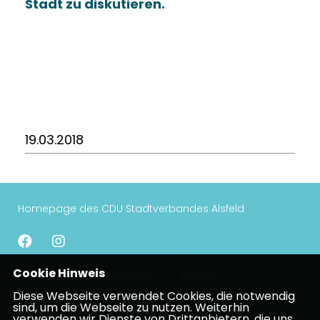
Stadt zu diskutieren.
19.03.2018
Homepage des CDU Stadtverbandes Alsfeld
Cookie Hinweis
Impressum
Datenschutz
Kontakt
Diese Webseite verwendet Cookies, die notwendig
sind, um die Webseite zu nutzen. Weiterhin
CDU Kreisverband Vogelsberg
verwenden wir Dienste von Drittanbietern, die uns