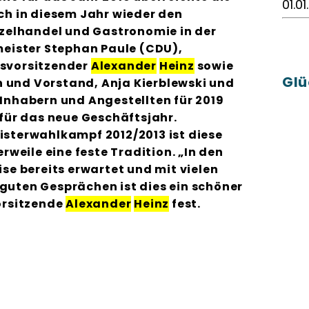
01.01
ch in diesem Jahr wieder den
nzelhandel und Gastronomie in der
meister Stephan Paule (CDU),
svorsitzender
Alexander
Heinz
sowie
Glü
on und Vorstand, Anja Kierblewski und
Inhabern und Angestellten für 2019
für das neue Geschäftsjahr.
sterwahlkampf 2012/2013 ist diese
rweile eine feste Tradition. „In den
se bereits erwartet und mit vielen
uten Gesprächen ist dies ein schöner
orsitzende
Alexander
Heinz
fest.