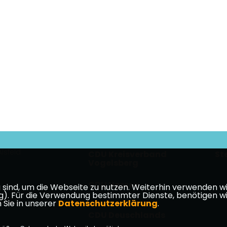
lsfeld
CDU Kreisverband
St
Vogelsberg
CDU Hessen
ind, um die Webseite zu nutzen. Weiterhin verwenden wir 
ür die Verwendung bestimmter Dienste, benötigen wir Ihr
takt
 Sie in unserer
Datenschutzerklärung
.
CDU Deuschlands