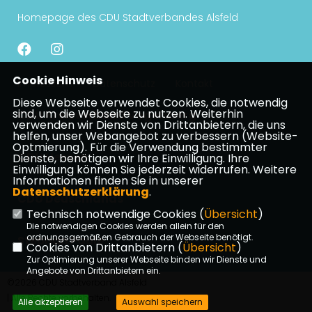
Homepage des CDU Stadtverbandes Alsfeld
Cookie Hinweis
Impressum
Datenschutz
Kontakt
Diese Webseite verwendet Cookies, die notwendig
sind, um die Webseite zu nutzen. Weiterhin
CDU Kreisverband Vogelsberg
verwenden wir Dienste von Drittanbietern, die uns
helfen, unser Webangebot zu verbessern (Website-
Optmierung). Für die Verwendung bestimmter
CDU Hessen
Dienste, benötigen wir Ihre Einwilligung. Ihre
Einwilligung können Sie jederzeit widerrufen. Weitere
Informationen finden Sie in unserer
Datenschutzerklärung
.
CDU Deuschlands
Technisch notwendige Cookies (
Übersicht
)
Die notwendigen Cookies werden allein für den
ordnungsgemäßen Gebrauch der Webseite benötigt.
Stephan Paule
Cookies von Drittanbietern (
Übersicht
)
Zur Optimierung unserer Webseite binden wir Dienste und
Angebote von Drittanbietern ein.
©2026 CDU Stadtverband Alsfeld
| Alle Rechte vorbehalten.
Alle akzeptieren
Auswahl speichern